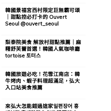
韓國景福宮西村限定巨無霸可頌
｜甜點控必打卡的 Ouvert
Seoul @ouvert_seoul
梨泰院美食 解放村甜點推薦｜麻
糬舒芙蕾首選！韓國人氣咖啡廳
tortoise 토터스
韓國旅遊必吃！花雪江南店：韓
牛烤肉、蝦子料理超滿足，弘大
入口站美食推薦
來弘大怎能錯過這家일편장어 홍