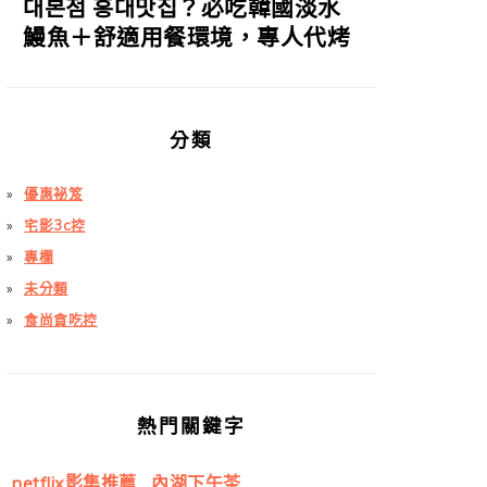
대본점 홍대맛집？必吃韓國淡水
鰻魚＋舒適用餐環境，專人代烤
分類
優惠祕笈
宅影3c控
專欄
未分類
食尚貪吃控
熱門關鍵字
netflix影集推薦
內湖下午茶