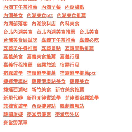
內湖下午茶推薦
內湖早餐
內湖甜點
內湖美食
內湖美食ptt
內湖美食推薦
內湖部落客
內湖飲料店
內科美食
台北內湖美食
台北內湖美食推薦
台北美食
台灣美食展試吃
嘉義下午茶推薦
嘉義必吃
嘉義早午餐推薦
嘉義景點
嘉義景點推薦
嘉義美食
嘉義美食推薦
嘉義行程
嘉義行程推薦
宿霧旅遊
宿霧行程
宿霧遊學
宿霧遊學推薦
宿霧遊學推薦ptt
捷運港墘站
捷運港墘站美食
捷運美食
捷運西湖站
新竹美食
新竹美食推薦
新飛代辦
新飛菲律賓遊學
菲律賓宿霧遊學
菲律賓遊學
西湖捷運站
韓劇情報站
韓國旅遊
麥當勞優惠
麥當勞外送
麥當勞菜單