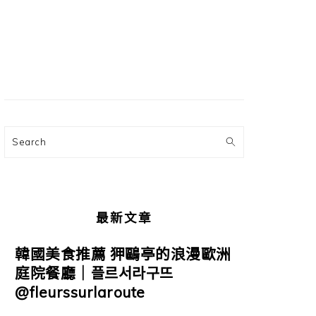
主
要
資
訊
欄
Search
最新文章
韓國美食推薦 狎鷗亭的浪漫歐洲
庭院餐廳｜플르서라구뜨
@fleurssurlaroute