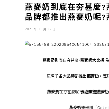
燕麥奶到底在夯甚麼?
品牌都推出燕麥奶呢?
2021 年 11 月 22 日
燕麥奶
到底在夯甚麼?
燕麥奶大比拼
為
這陣子各大
品牌
都推出
燕麥奶
，連
燕麥奶
在夯甚麼呢?
要怎麼選燕麥奶
燕麥奶
雖然叫「Oat 