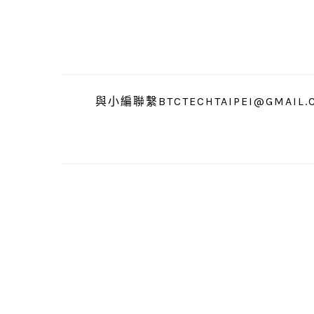
跳
跳
跳
至
至
至
主
主
主
要
要
要
導
內
資
與小編聯繫BTCTECHTAIPEI@GMAIL.
覽
容
訊
欄