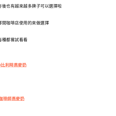
夯後也有越來越多牌子可以選擇啦
哪間咖啡店使用的來做選擇
每種都嘗試看看
RO比利時燕麥奶
ly咖啡師燕麥奶