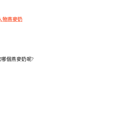
人物燕麥奶
歡哪個燕麥奶呢?