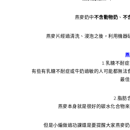
燕麥奶中
不含動物奶
、
不
燕麥片經過清洗、浸泡之後，利用機器
燕
1.乳糖不耐
有些有乳糖不耐症或牛奶過敏的人可能都無法
最佳
2.脂
燕麥本身就是很好的碳水化合物來
但是小編做過功課還是要提醒大家燕麥奶