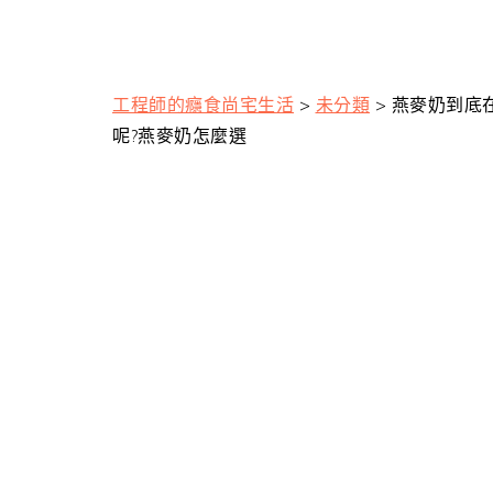
工程師的癮食尚宅生活
>
未分類
>
燕麥奶到底
呢?燕麥奶怎麼選