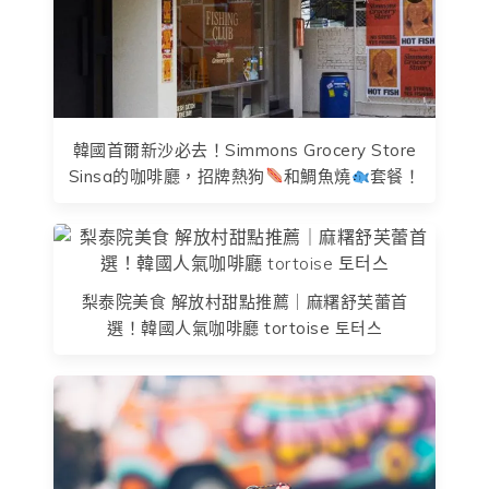
韓國首爾新沙必去！Simmons Grocery Store
Sinsa的咖啡廳，招牌熱狗
和鯛魚燒
套餐！
梨泰院美食 解放村甜點推薦｜麻糬舒芙蕾首
選！韓國人氣咖啡廳 tortoise 토터스