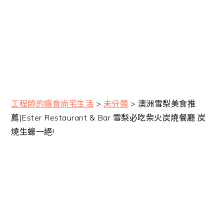
工程師的癮食尚宅生活
>
未分類
>
澳洲雪梨美食推
薦|Ester Restaurant & Bar 雪梨必吃柴火炭燒餐廳 炭
燒生蠔一絕!