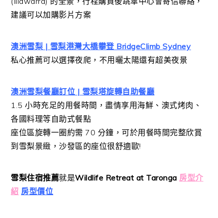
(Illawarra) 的全景，行程購買後跳傘中心會寄信聯絡，
建議可以加購影片方案
澳洲雪梨 | 雪梨港灣大橋攀登 BridgeClimb Sydney
私心推薦可以選擇夜爬，不用曬太陽還有超美夜景
澳洲雪梨餐廳訂位 | 雪梨塔旋轉自助餐廳
1.5 小時充足的用餐時間，盡情享用海鮮、澳式烤肉、
各國料理等自助式餐點
座位區旋轉一圈約需 70 分鐘，可於用餐時間完整欣賞
到雪梨景緻，沙發區的座位很舒適歐!
雪梨住宿推薦
就是
Wildlife Retreat at Taronga
房型介
紹
房型價位