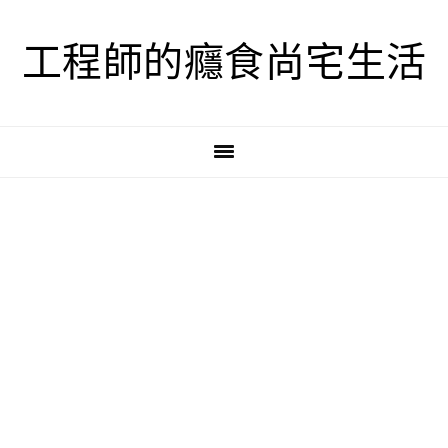
跳
跳
跳
至
至
至
工程師的癮食尚宅生活
主
主
主
要
要
要
導
內
資
覽
容
訊
欄