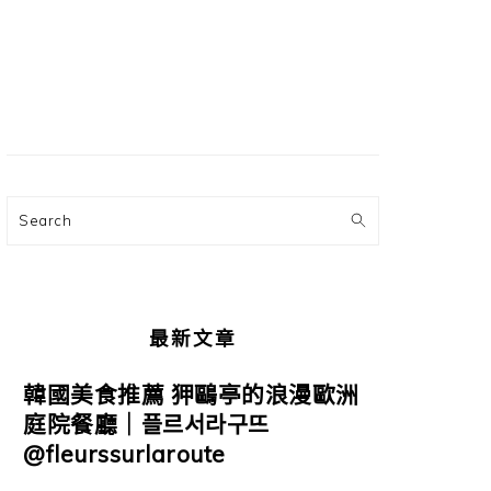
主
要
資
訊
欄
Search
最新文章
韓國美食推薦 狎鷗亭的浪漫歐洲
庭院餐廳｜플르서라구뜨
@fleurssurlaroute