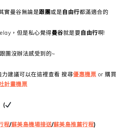
其實曼谷無論是
跟團
或是
自由行
都滿適合的
elay，但是私心覺得
曼谷
就是要
自由行
啊!
跟團沒辦法感受到的~
強力建議可以在這裡查看 搜尋
優惠機票
or 購買
社計畫機票
(
行程
/
蘇美島機場接送
/
蘇美島推薦行程
)