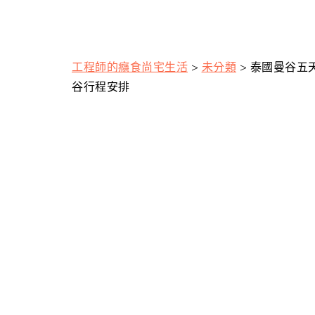
工程師的癮食尚宅生活
>
未分類
>
泰國曼谷五
谷行程安排