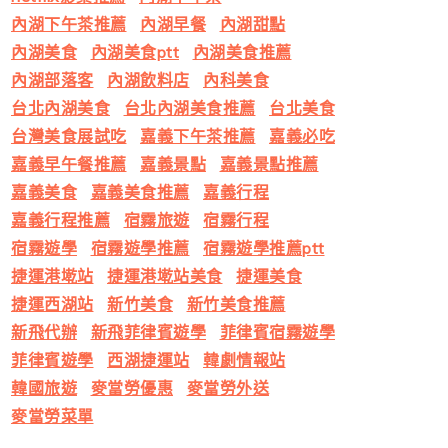
內湖下午茶推薦
內湖早餐
內湖甜點
內湖美食
內湖美食ptt
內湖美食推薦
內湖部落客
內湖飲料店
內科美食
台北內湖美食
台北內湖美食推薦
台北美食
台灣美食展試吃
嘉義下午茶推薦
嘉義必吃
嘉義早午餐推薦
嘉義景點
嘉義景點推薦
嘉義美食
嘉義美食推薦
嘉義行程
嘉義行程推薦
宿霧旅遊
宿霧行程
宿霧遊學
宿霧遊學推薦
宿霧遊學推薦ptt
捷運港墘站
捷運港墘站美食
捷運美食
捷運西湖站
新竹美食
新竹美食推薦
新飛代辦
新飛菲律賓遊學
菲律賓宿霧遊學
菲律賓遊學
西湖捷運站
韓劇情報站
韓國旅遊
麥當勞優惠
麥當勞外送
麥當勞菜單