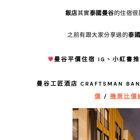
飯店
其實
泰國曼谷
的住宿很
之前有跟大家分享過的
泰
曼谷平價住宿 IG、小紅書
曼谷工匠酒店 CRAFTSMAN BAN
價
/
機票比價