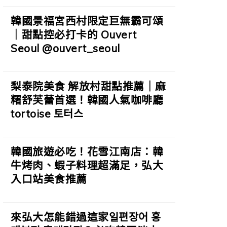
韓國景福宮西村限定巨無霸可頌
｜甜點控必打卡的 Ouvert
Seoul @ouvert_seoul
梨泰院美食 解放村甜點推薦｜麻
糬舒芙蕾首選！韓國人氣咖啡廳
tortoise 토터스
韓國旅遊必吃！花雪江南店：韓
牛烤肉、蝦子料理超滿足，弘大
入口站美食推薦
來弘大怎能錯過這家일편장어 홍