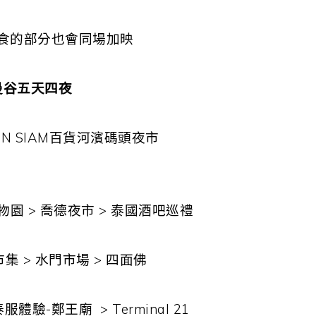
食的部分也會同場加映
曼谷五天四夜
CON SIAM百貨河濱碼頭夜市
D動物園 > 喬德夜市 > 泰國酒吧巡禮
市集 > 水門市場 > 四面佛
服體驗-鄭王廟 > Terminal 21