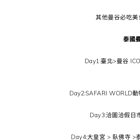
其他曼谷必吃美
泰國
Day1:臺北>曼谷 I
Day2:SAFARI WORL
Day3:洽圖洽假日
Day4:大皇宮 > 臥佛寺 >泰