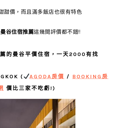
甜甜價，而且滿多飯店也很有特色
國曼谷住宿推薦
這幾間評價都不錯!!
推薦的曼谷平價住宿，一天2000有找
GKOK
(
AGODA房價
/
BOOKING房
網
價比三家不吃虧!)