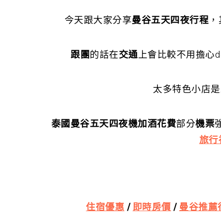
今天跟大家分享
曼谷五天四夜行程
，
跟團
的話在
交通
上會比較不用擔心d
太多特色小店是
泰國曼谷五天四夜機加酒花費
部分
機票
旅行
住宿優惠
/
即時房價
/
曼谷推薦