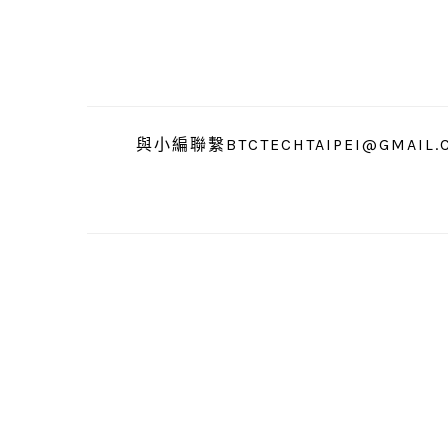
跳
跳
跳
至
至
至
主
主
主
要
要
要
導
內
資
與小編聯繫BTCTECHTAIPEI@GMAIL.
覽
容
訊
欄