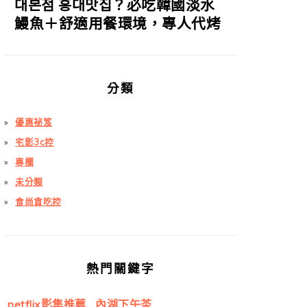
대본점 홍대맛집？必吃韓國淡水
鰻魚＋舒適用餐環境，專人代烤
分類
優惠祕笈
宅影3c控
專欄
未分類
食尚貪吃控
熱門關鍵字
netflix影集推薦
內湖下午茶