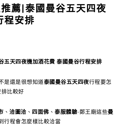
推薦|泰國曼谷五天四夜
行程安排
谷五天四夜機加酒花費
泰國曼谷行程安排
不是還是很想知道
泰國曼谷五天四夜
行程要怎
安排比較好
市
、
洽圖洽
、
四面佛
、
泰服體驗
-鄭王廟這些
曼
到行程會怎麼樣比較洽當