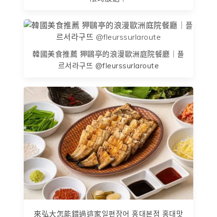
韓國美食推薦 狎鷗亭的浪漫歐洲庭院餐廳｜플
르서라구뜨 @fleurssurlaroute
來弘大怎能錯過這家일편장어 홍대본점 홍대맛