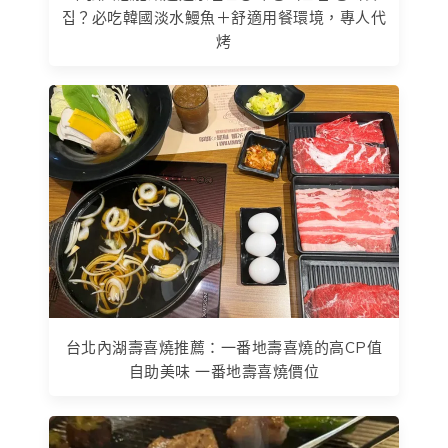
집？必吃韓國淡水鰻魚＋舒適用餐環境，專人代
烤
台北內湖壽喜燒推薦：一番地壽喜燒的高CP值
自助美味 一番地壽喜燒價位