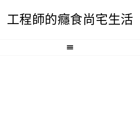
跳
跳
跳
至
至
至
工程師的癮食尚宅生活
主
主
主
要
要
要
導
內
資
覽
容
訊
欄