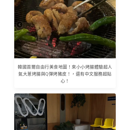
韓國首爾自由行美食地圖！來小小烤腸體驗超人
氣大蔥烤腸與Q彈烤豬皮！，還有中文服務超貼
心！