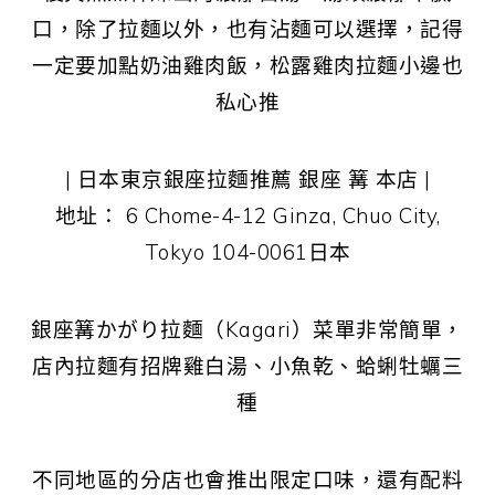
口，除了拉麵以外，也有沾麵可以選擇，記得
一定要加點奶油雞肉飯，松露雞肉拉麵小邊也
私心推
| 日本東京銀座拉麵推薦 銀座 篝 本店 |
地址： 6 Chome-4-12 Ginza, Chuo City,
Tokyo 104-0061日本
銀座篝かがり拉麵（Kagari）菜單非常簡單，
店內拉麵有招牌雞白湯、小魚乾、蛤蜊牡蠣三
種
不同地區的分店也會推出限定口味，還有配料