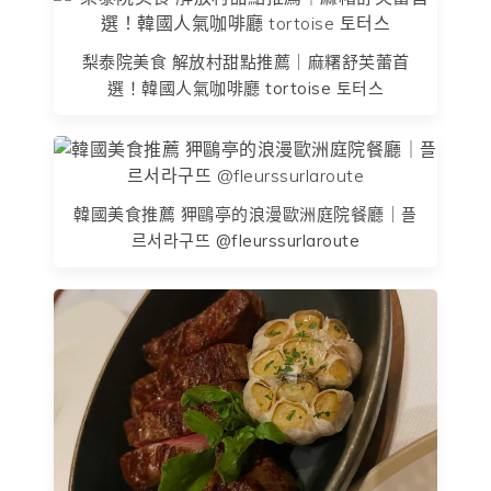
梨泰院美食 解放村甜點推薦｜麻糬舒芙蕾首
選！韓國人氣咖啡廳 tortoise 토터스
韓國美食推薦 狎鷗亭的浪漫歐洲庭院餐廳｜플
르서라구뜨 @fleurssurlaroute