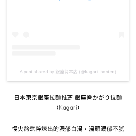
A post shared by 銀座篝本店 (@kagari_honten)
日本東京銀座拉麵推薦 銀座篝かがり拉麵
（Kagari）
慢火熬煮粹煉出的濃郁白湯，湯頭濃郁不膩