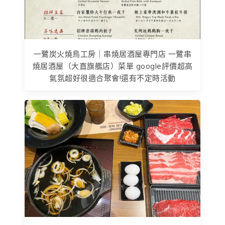
一鷺炭火燒鳥工房｜串燒居酒屋專門店 一鷺串
燒居酒屋（大直旗艦店）菜單 google評價超高
氣氛超好很適合聚會!還有不定時活動