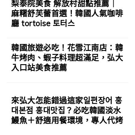
梨泰院美食 解放村甜點推薦｜
麻糬舒芙蕾首選！韓國人氣咖啡
廳 tortoise 토터스
韓國旅遊必吃！花雪江南店：韓
牛烤肉、蝦子料理超滿足，弘大
入口站美食推薦
來弘大怎能錯過這家일편장어 홍
대본점 홍대맛집？必吃韓國淡水
鰻魚＋舒適用餐環境，專人代烤