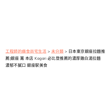
工程師的癮食尚宅生活
>
未分類
>
日本東京銀座拉麵推
薦|銀座 篝 本店 Kagari 必比登推薦的濃厚雞白湯拉麵
濃郁不膩口 銀座駅美食