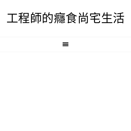
跳
跳
跳
至
至
至
工程師的癮食尚宅生活
主
主
主
要
要
要
導
內
資
覽
容
訊
欄