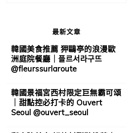
欄
最新文章
韓國美食推薦 狎鷗亭的浪漫歐
洲庭院餐廳｜플르서라구뜨
@fleurssurlaroute
韓國景福宮西村限定巨無霸可頌
｜甜點控必打卡的 Ouvert
Seoul @ouvert_seoul