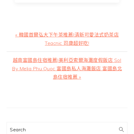
上
« 韓國首爾弘大下午茶推薦|清新可愛法式奶茶店
一
Teacnic 司康超好吃!
篇
文
下
越南富國島住宿推薦|美利亞索爾海灘度假飯店 Sol
章:
一
By Melia Phu Quoc 富國島私人海灘飯店 富國島北
篇
島住宿推薦 »
文
章:
主
要
資
訊
Search