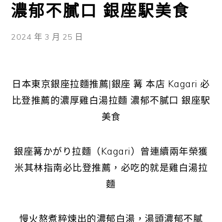
濃郁不膩口 銀座駅美食
2024 年 3 月 25 日
日本東京銀座拉麵推薦|銀座 篝 本店 Kagari 必
比登推薦的濃厚雞白湯拉麵 濃郁不膩口 銀座駅
美食
銀座篝かがり拉麵（Kagari）曾連續兩年榮獲
米其林指南必比登推薦，必吃的就是雞白湯拉
麵
慢火熬煮粹煉出的濃郁白湯，湯頭濃郁不膩