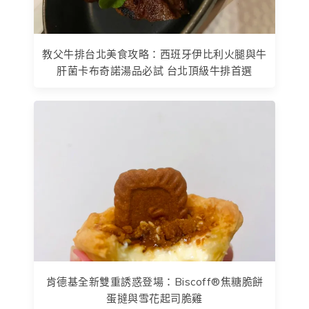
教父牛排台北美食攻略：西班牙伊比利火腿與牛
肝菌卡布奇諾湯品必試 台北頂級牛排首選
肯德基全新雙重誘惑登場：Biscoff®焦糖脆餅
蛋撻與雪花起司脆雞