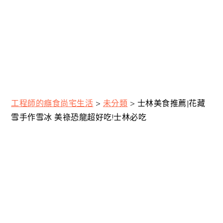
工程師的癮食尚宅生活
>
未分類
>
士林美食推薦|花藏
雪手作雪冰 美祿恐龍超好吃!士林必吃