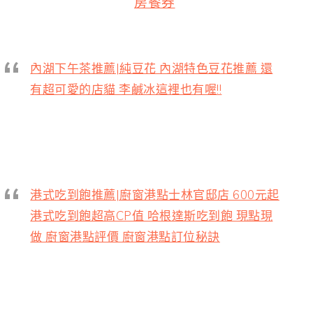
房餐券
內湖下午茶推薦|純豆花 內湖特色豆花推薦 還
有超可愛的店貓 李鹹冰這裡也有喔!!
港式吃到飽推薦|廚窗港點士林官邸店 600元起
港式吃到飽超高CP值 哈根達斯吃到飽 現點現
做 廚窗港點評價 廚窗港點訂位秘訣