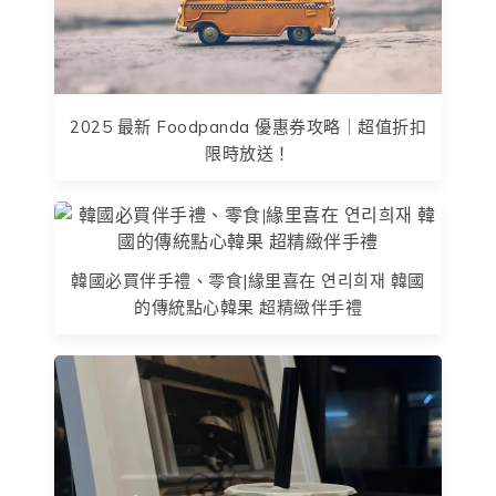
2025 最新 Foodpanda 優惠券攻略｜超值折扣
限時放送！
韓國必買伴手禮、零食|緣里喜在 연리희재 韓國
的傳統點心韓果 超精緻伴手禮