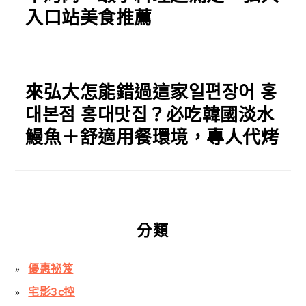
入口站美食推薦
來弘大怎能錯過這家일편장어 홍
대본점 홍대맛집？必吃韓國淡水
鰻魚＋舒適用餐環境，專人代烤
分類
優惠祕笈
宅影3c控