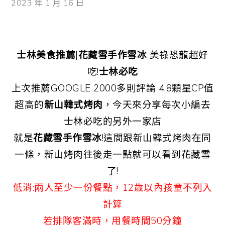
2023 年 1 月 16 日
士林美食推薦
|
花藏雪手作雪冰
美祿恐龍超好
吃!
士林必吃
上次推薦GOOGLE 2000多則評論 4.8顆星CP值
超高的
新山韓式烤肉
，今天來分享每次小編去
士林必吃的另外一家店
就是
花藏雪手作雪冰
!這間跟新山韓式烤肉在同
一條，新山烤肉往後走一點就可以看到花藏雪
了!
低消:兩人至少一份餐點，12歲以內孩童不列入
計算
若排隊客滿時，用餐時間50分鐘