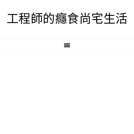
跳
跳
跳
至
至
至
工程師的癮食尚宅生活
主
主
主
要
要
要
導
內
資
覽
容
訊
欄