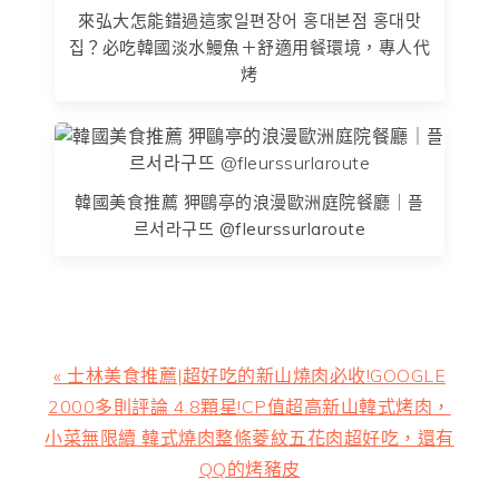
來弘大怎能錯過這家일편장어 홍대본점 홍대맛
집？必吃韓國淡水鰻魚＋舒適用餐環境，專人代
烤
韓國美食推薦 狎鷗亭的浪漫歐洲庭院餐廳｜플
르서라구뜨 @fleurssurlaroute
上
« 士林美食推薦|超好吃的新山燒肉必收!GOOGLE
一
2000多則評論 4.8顆星!CP值超高新山韓式烤肉，
篇
小菜無限續 韓式燒肉整條菱紋五花肉超好吃，還有
文
QQ的烤豬皮
章: