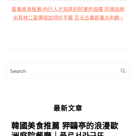
下
嘉義美食推薦|內行人才知道的阿婆炸麻糬 同場加映
一
米其林二星傳授加持好手藝 百元古義郎義大利麵 »
篇
文
主
章:
要
資
訊
Search
欄
最新文章
韓國美食推薦 狎鷗亭的浪漫歐
洲庭院餐廳｜플르서라구뜨