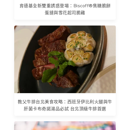
肯德基全新雙重誘惑登場：Biscoff®焦糖脆餅
蛋撻與雪花起司脆雞
教父牛排台北美食攻略：西班牙伊比利火腿與牛
肝菌卡布奇諾湯品必試 台北頂級牛排首選