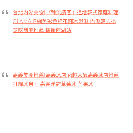
台北內湖美食|『輪流請客』道地韓式家庭料理
GLAMAIR網美彩色棉花糖冰淇淋 內湖韓式小
菜吃到飽推薦 捷運西湖站
嘉義美食推薦|嘉義冰店 ig超人氣嘉義冰店推薦
打貓冰果室 嘉義浮誇草莓冰 芒果冰