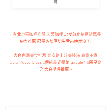
烤
上
« 台北東區咖哩推薦|天菜咖哩 忠孝敦化捷運站聚餐
一
約會推薦 限量炙燒厚切牛舌來晚就沒了!
篇
文
下
大直內湖美食推薦|北安路上超美裝潢 高貴不貴
章:
一
Otto Pasta Classic傳統義式餐館 google4.6顆星高
篇
分 大直聚餐推薦 »
文
章:
主
要
資