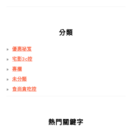
分類
優惠祕笈
宅影3c控
專欄
未分類
食尚貪吃控
熱門關鍵字