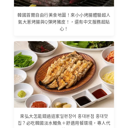
韓國首爾自由行美食地圖！來小小烤腸體驗超人
氣大蔥烤腸與Q彈烤豬皮！，還有中文服務超貼
心！
來弘大怎能錯過這家일편장어 홍대본점 홍대맛
집？必吃韓國淡水鰻魚＋舒適用餐環境，專人代