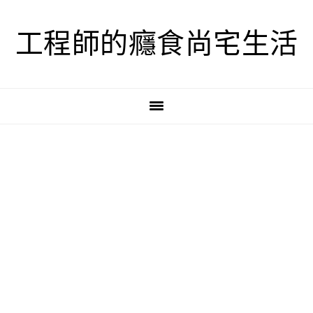
跳
跳
跳
至
至
至
工程師的癮食尚宅生活
主
主
主
要
要
要
導
內
資
覽
容
訊
欄