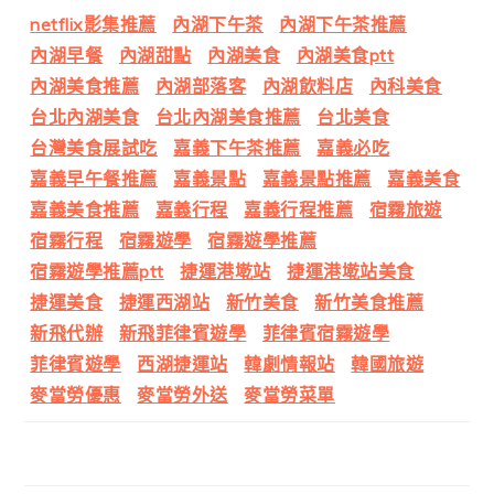
netflix影集推薦
內湖下午茶
內湖下午茶推薦
內湖早餐
內湖甜點
內湖美食
內湖美食ptt
內湖美食推薦
內湖部落客
內湖飲料店
內科美食
台北內湖美食
台北內湖美食推薦
台北美食
台灣美食展試吃
嘉義下午茶推薦
嘉義必吃
嘉義早午餐推薦
嘉義景點
嘉義景點推薦
嘉義美食
嘉義美食推薦
嘉義行程
嘉義行程推薦
宿霧旅遊
宿霧行程
宿霧遊學
宿霧遊學推薦
宿霧遊學推薦ptt
捷運港墘站
捷運港墘站美食
捷運美食
捷運西湖站
新竹美食
新竹美食推薦
新飛代辦
新飛菲律賓遊學
菲律賓宿霧遊學
菲律賓遊學
西湖捷運站
韓劇情報站
韓國旅遊
麥當勞優惠
麥當勞外送
麥當勞菜單