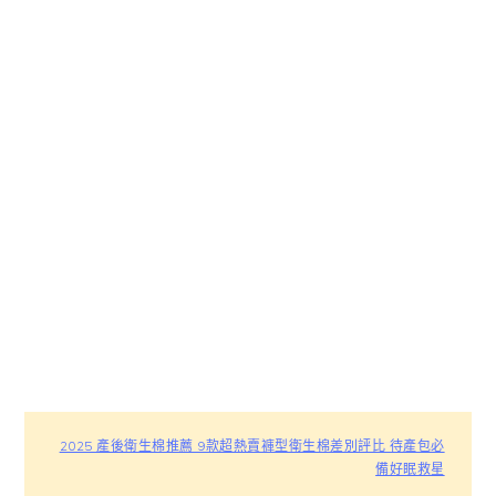
2025 產後衛生棉推薦 9款超熱賣褲型衛生棉差別評比 待產包必
備好眠救星