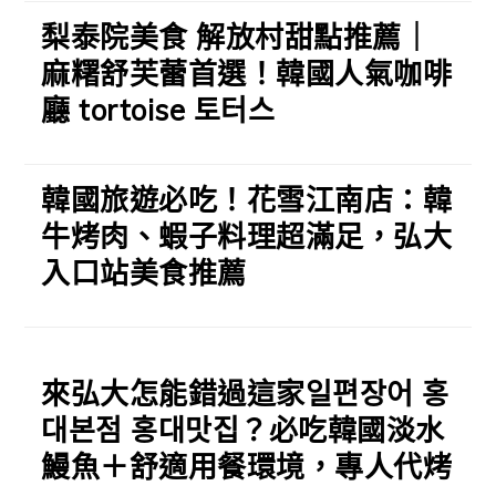
梨泰院美食 解放村甜點推薦｜
麻糬舒芙蕾首選！韓國人氣咖啡
廳 tortoise 토터스
韓國旅遊必吃！花雪江南店：韓
牛烤肉、蝦子料理超滿足，弘大
入口站美食推薦
來弘大怎能錯過這家일편장어 홍
대본점 홍대맛집？必吃韓國淡水
鰻魚＋舒適用餐環境，專人代烤