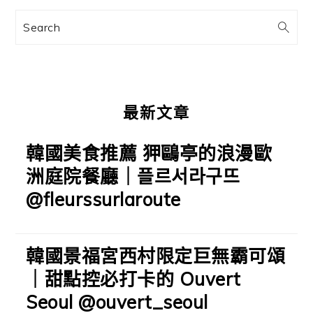
訊
Search
欄
最新文章
韓國美食推薦 狎鷗亭的浪漫歐
洲庭院餐廳｜플르서라구뜨
@fleurssurlaroute
韓國景福宮西村限定巨無霸可頌
｜甜點控必打卡的 Ouvert
Seoul @ouvert_seoul