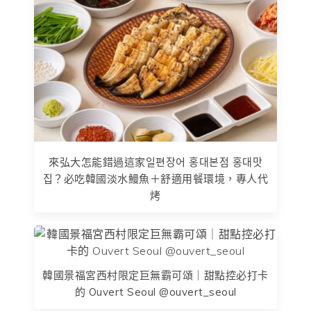
來弘大怎能錯過這家일편장어 홍대본점 홍대맛
집？必吃韓國淡水鰻魚＋舒適用餐環境，專人代
烤
韓國景福宮西村限定巨無霸可頌｜甜點控必打卡
的 Ouvert Seoul @ouvert_seoul