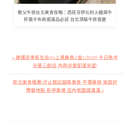
教父牛排台北美食攻略：西班牙伊比利火腿與牛
肝菌卡布奇諾湯品必試 台北頂級牛排首選
上
« 捷運忠孝新生站|IG上黑鮪魚2盒1000!!! 今日魚市
一
光華三創店 內用非業配滿失望!
篇
文
下
新北美食推薦|汐止銘記越南美食 平價美味 家庭好
章:
一
聚餐地點 有停車場 店內氛圍感滿滿 »
篇
文
主
章:
要
資