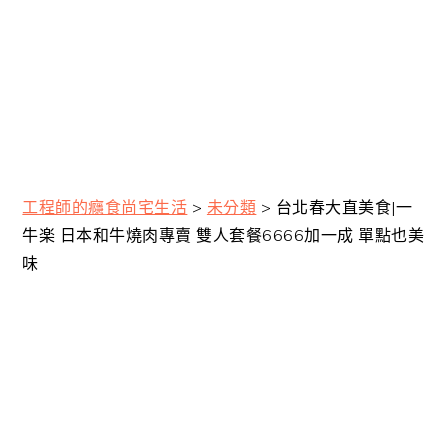
工程師的癮食尚宅生活
>
未分類
>
台北春大直美食|一
牛楽 日本和牛燒肉專賣 雙人套餐6666加一成 單點也美
味