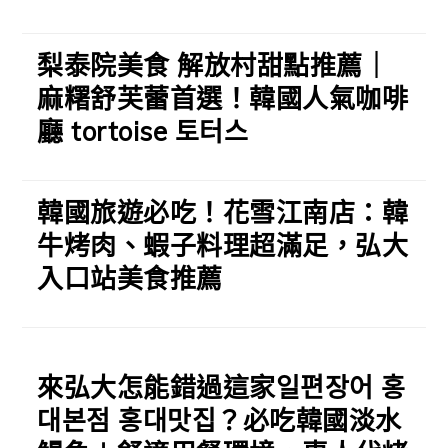
梨泰院美食 解放村甜點推薦｜
麻糬舒芙蕾首選！韓國人氣咖啡
廳 tortoise 토터스
韓國旅遊必吃！花雪江南店：韓
牛烤肉、蝦子料理超滿足，弘大
入口站美食推薦
來弘大怎能錯過這家일편장어 홍
대본점 홍대맛집？必吃韓國淡水