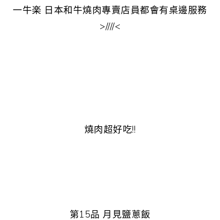
一牛楽 日本和牛燒肉專賣店員都會有桌邊服務
>////<
燒肉超好吃!!
第15品 月見鹽蔥飯