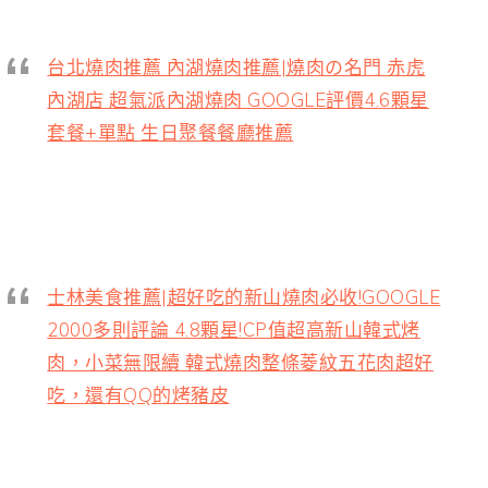
台北燒肉推薦 內湖燒肉推薦|燒肉の名門 赤虎
內湖店 超氣派內湖燒肉 GOOGLE評價4.6顆星
套餐+單點 生日聚餐餐廳推薦
士林美食推薦|超好吃的新山燒肉必收!GOOGLE
2000多則評論 4.8顆星!CP值超高新山韓式烤
肉，小菜無限續 韓式燒肉整條菱紋五花肉超好
吃，還有QQ的烤豬皮