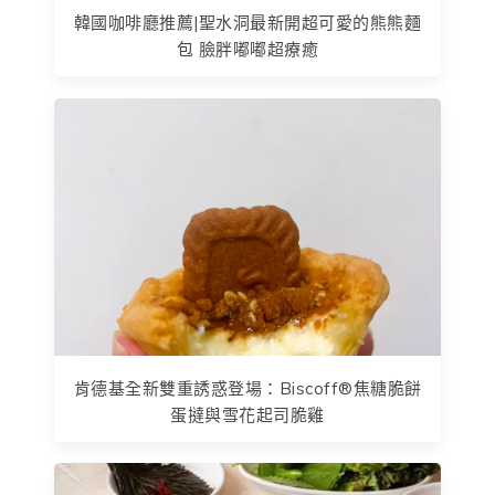
韓國咖啡廳推薦|聖水洞最新開超可愛的熊熊麵
包 臉胖嘟嘟超療癒
肯德基全新雙重誘惑登場：Biscoff®焦糖脆餅
蛋撻與雪花起司脆雞