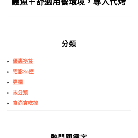
鰻魚＋舒適用餐環境，專人代烤
分類
優惠祕笈
宅影3c控
專欄
未分類
食尚貪吃控
熱門關鍵字