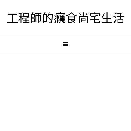
跳
跳
跳
至
至
至
工程師的癮食尚宅生活
主
主
主
要
要
要
導
內
資
覽
容
訊
欄