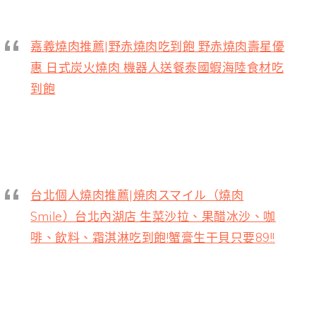
嘉義燒肉推薦|野赤燒肉吃到飽 野赤燒肉壽星優
惠 日式炭火燒肉 機器人送餐泰國蝦海陸食材吃
到飽
台北個人燒肉推薦|焼肉スマイル（燒肉
Smile）台北內湖店 生菜沙拉、果醋冰沙、咖
啡、飲料、霜淇淋吃到飽!蟹膏生干貝只要89!!