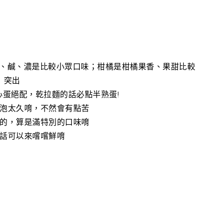
、鹹、濃是比較小眾口味；柑橘是柑橘果香、果甜比較
突出
蛋絕配，乾拉麵的話必點半熟蛋!
泡太久唷，不然會有點苦
的，算是滿特別的口味唷
話可以來嚐嚐鮮唷