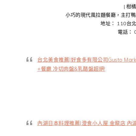
| 柑橘
小巧的現代風拉麵餐廳，主打鴨
地址： 110台
電話： 0
台北美食推薦|好食多有限公司Gusto Market
+餐廳 冷切肉盤&乳酪盤超絕!
內湖日本料理推薦|澄食小人屋 金龍店 內