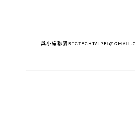
跳
跳
跳
至
至
至
主
主
主
要
要
要
導
內
資
與小編聯繫BTCTECHTAIPEI@GMAIL.
覽
容
訊
欄