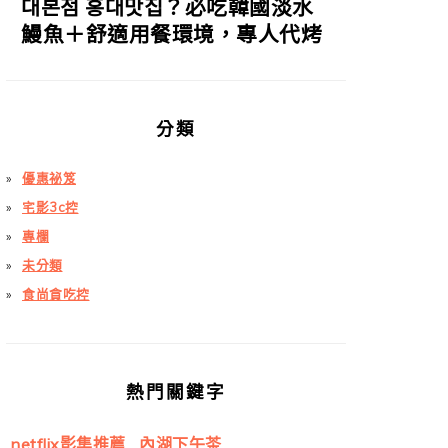
대본점 홍대맛집？必吃韓國淡水
鰻魚＋舒適用餐環境，專人代烤
分類
優惠祕笈
宅影3c控
專欄
未分類
食尚貪吃控
熱門關鍵字
netflix影集推薦
內湖下午茶