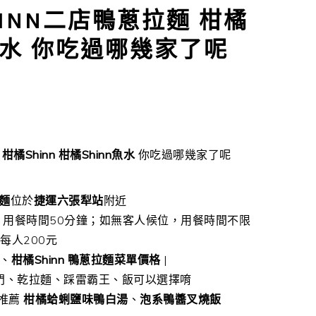
INN二店鴨蔥拉麵 柑橘
N魚水 你吃過哪幾家了呢
柑橘Shinn
柑橘Shinn魚水
你吃過哪幾家了呢
拉麵
位於
捷運六張犁站
附近
，用餐時間50分鐘；如無客人候位，用餐時間不限
每人200元
、
柑橘Shinn 鴨蔥拉麵菜單價格
|
門、乾拉麵、踩雷霸王、飯可以選擇唷
推薦
柑橘蛤蜊鹽味鴨白湯
、
泡系鴨醬叉燒飯