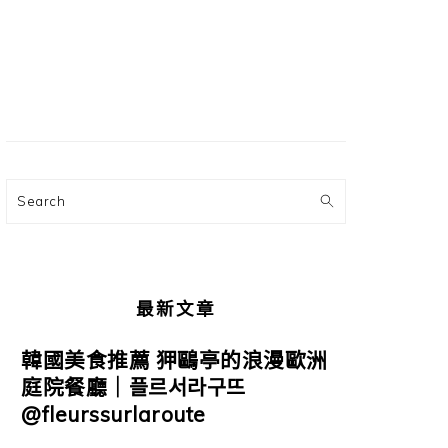
主
要
資
訊
欄
Search
最新文章
韓國美食推薦 狎鷗亭的浪漫歐洲
庭院餐廳｜플르서라구뜨
@fleurssurlaroute