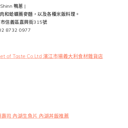
Shinn 鴨蔥 |
肉和蛤蠣蕎麥麵，以及各種米飯料理。
北市信義區嘉興街315號
2 8732 0977
 of Taste Co.Ltd 濱江市場義大利食材雜貨店
湖壽司 內湖生魚片 內湖丼飯推薦