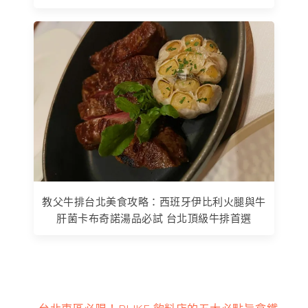
教父牛排台北美食攻略：西班牙伊比利火腿與牛
肝菌卡布奇諾湯品必試 台北頂級牛排首選
上