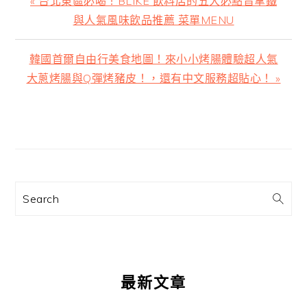
« 台北東區必喝！BLIKE 飲料店的五大必點旨拿鐵
一
與人氣風味飲品推薦 菜單MENU
篇
文
下
韓國首爾自由行美食地圖！來小小烤腸體驗超人氣
章:
一
大蔥烤腸與Q彈烤豬皮！，還有中文服務超貼心！ »
篇
文
主
章:
要
資
訊
Search
欄
最新文章