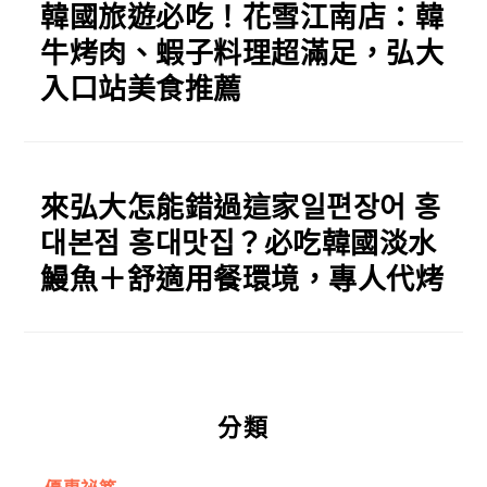
韓國旅遊必吃！花雪江南店：韓
牛烤肉、蝦子料理超滿足，弘大
入口站美食推薦
來弘大怎能錯過這家일편장어 홍
대본점 홍대맛집？必吃韓國淡水
鰻魚＋舒適用餐環境，專人代烤
分類