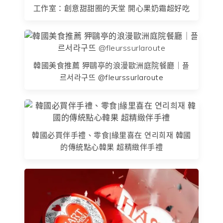
工作室：創意甜甜圈的天堂 開心果奶霜超好吃
韓國美食推薦 狎鷗亭的浪漫歐洲庭院餐廳｜플
르서라구뜨 @fleurssurlaroute
韓國必買伴手禮、零食|緣里喜在 연리희재 韓國
的傳統點心韓果 超精緻伴手禮