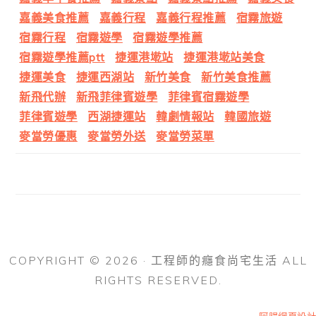
嘉義美食推薦
嘉義行程
嘉義行程推薦
宿霧旅遊
宿霧行程
宿霧遊學
宿霧遊學推薦
宿霧遊學推薦ptt
捷運港墘站
捷運港墘站美食
捷運美食
捷運西湖站
新竹美食
新竹美食推薦
新飛代辦
新飛菲律賓遊學
菲律賓宿霧遊學
菲律賓遊學
西湖捷運站
韓劇情報站
韓國旅遊
麥當勞優惠
麥當勞外送
麥當勞菜單
COPYRIGHT © 2026 · 工程師的癮食尚宅生活 ALL
RIGHTS RESERVED.