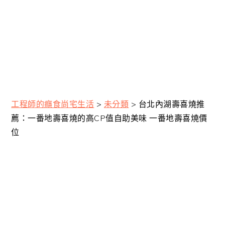
工程師的癮食尚宅生活
>
未分類
>
台北內湖壽喜燒推
薦：一番地壽喜燒的高CP值自助美味 一番地壽喜燒價
位