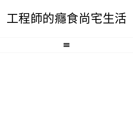
跳
跳
跳
至
至
至
工程師的癮食尚宅生活
主
主
主
要
要
要
導
內
資
覽
容
訊
欄