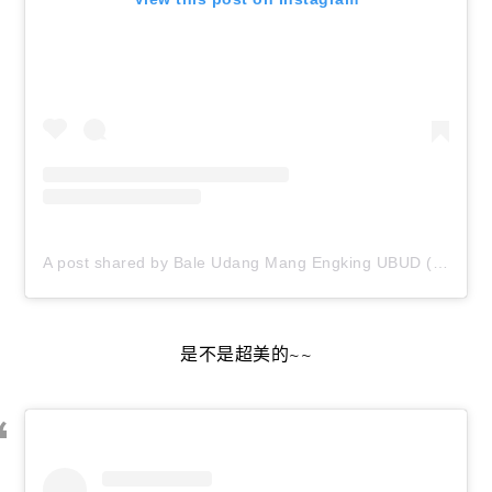
A post shared by Bale Udang Mang Engking UBUD (@baleudang_ubud)
是不是超美的~~