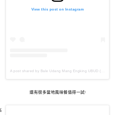
View this post on Instagram
A post shared by Bale Udang Mang Engking UBUD (@baleudang_ubud)
還有很多當地風味餐值得一試!