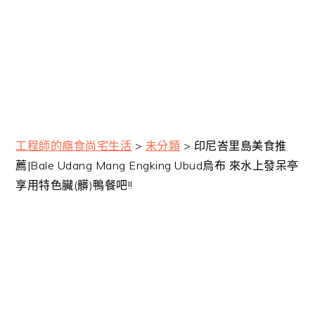
工程師的癮食尚宅生活
>
未分類
>
印尼峇里島美食推
薦|Bale Udang Mang Engking Ubud烏布 來水上發呆亭
享用特色臟(髒)鴨餐吧!!