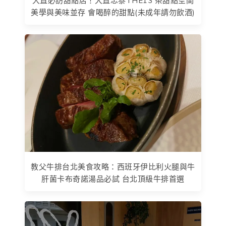
大直必訪甜點店！大直忠泰THE13 茶甜點空間
美學與美味並存 會喝醉的甜點(未成年請勿飲酒)
教父牛排台北美食攻略：西班牙伊比利火腿與牛
肝菌卡布奇諾湯品必試 台北頂級牛排首選