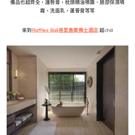
備品也超齊全，護唇膏，枕頭精油噴霧、臉部保濕噴
霧，洗面乳，蘆薈膏等等
來到
Raffles Bali峇里島萊佛士酒店
超chill