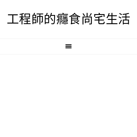
跳
跳
跳
至
至
至
工程師的癮食尚宅生活
主
主
主
要
要
要
導
內
資
覽
容
訊
欄