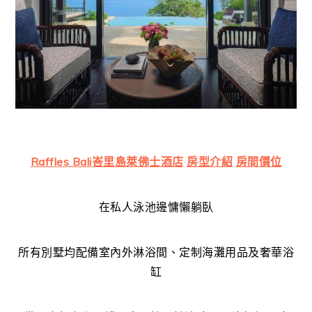
Raffles Bali峇里島萊佛士酒店
房型介紹
房間價位
在私人泳池邊慵懶躺臥
所有別墅均配備室內外淋浴間、定制海灘用品及奢華浴
缸