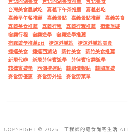
台北內湖美食
台北內湖美食推薦
台北美食
台灣美食展試吃
嘉義下午茶推薦
嘉義必吃
嘉義早午餐推薦
嘉義景點
嘉義景點推薦
嘉義美食
嘉義美食推薦
嘉義行程
嘉義行程推薦
宿霧旅遊
宿霧行程
宿霧遊學
宿霧遊學推薦
宿霧遊學推薦ptt
捷運港墘站
捷運港墘站美食
捷運美食
捷運西湖站
新竹美食
新竹美食推薦
新飛代辦
新飛菲律賓遊學
菲律賓宿霧遊學
菲律賓遊學
西湖捷運站
韓劇情報站
韓國旅遊
麥當勞優惠
麥當勞外送
麥當勞菜單
COPYRIGHT © 2026 · 工程師的癮食尚宅生活 ALL