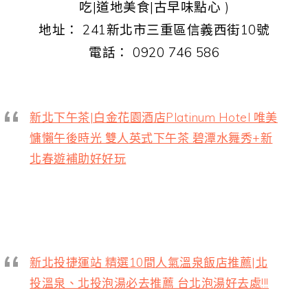
吃|道地美食|古早味點心 )
地址： 241新北市三重區信義西街10號
電話： 0920 746 586
新北下午茶|白金花園酒店Platinum Hotel 唯美
慵懶午後時光 雙人英式下午茶 碧潭水舞秀+新
北春遊補助好好玩
新北投捷運站 精選10間人氣溫泉飯店推薦|北
投溫泉、北投泡湯必去推薦 台北泡湯好去處!!!