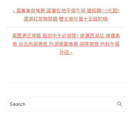
上
« 嘉義美食推薦|嘉義在地平價牛排 鐵板麵70元起!!
一
濃湯紅茶無限續 雙主餐份量十足超犯規!
篇
文
下
喜園港式燒臘 每到中午必排隊!! 捷運西湖站 捷運美
章:
一
食 台北內湖美食 內湖燒臘推薦 排隊美食 內科午餐
篇
外送 »
文
章:
主
要
資
訊
Search
欄