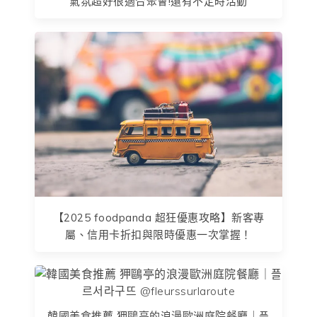
氣氛超好很適合聚會!還有不定時活動
【2025 foodpanda 超狂優惠攻略】新客專
屬、信用卡折扣與限時優惠一次掌握！
韓國美食推薦 狎鷗亭的浪漫歐洲庭院餐廳｜플