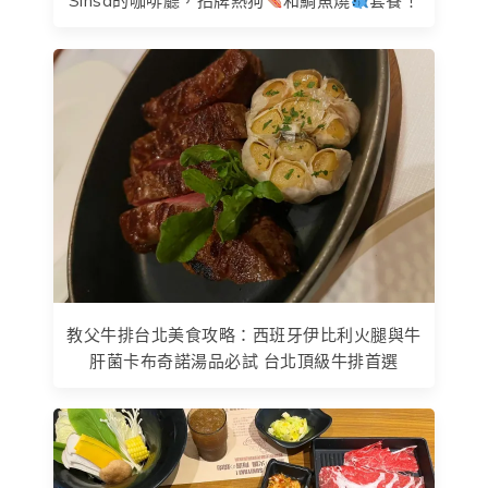
Sinsa的咖啡廳，招牌熱狗
和鯛魚燒
套餐！
教父牛排台北美食攻略：西班牙伊比利火腿與牛
肝菌卡布奇諾湯品必試 台北頂級牛排首選