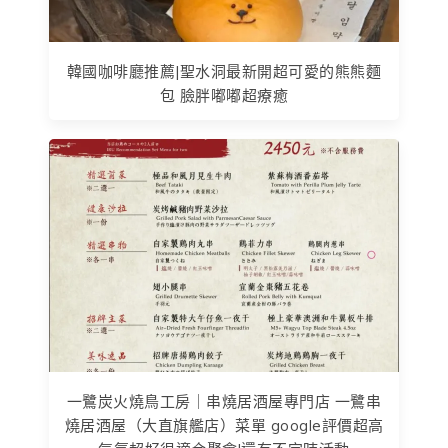
韓國咖啡廳推薦|聖水洞最新開超可愛的熊熊麵
包 臉胖嘟嘟超療癒
一鷺炭火燒鳥工房｜串燒居酒屋專門店 一鷺串
燒居酒屋（大直旗艦店）菜單 google評價超高