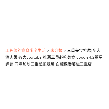
工程師的癮食尚宅生活
>
未分類
>
三重美食推薦|今大
滷肉飯 各大youtuber推薦三重必吃美食 google4.2顆星
評論 同場加映三重超犯規萬 白糖粿番薯椪三重店