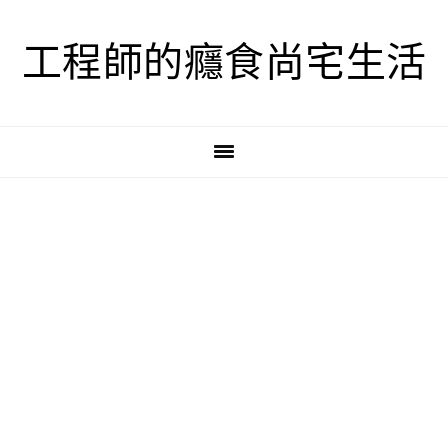
跳
跳
跳
至
至
至
工程師的癮食尚宅生活
主
主
主
要
要
要
導
內
資
覽
容
訊
欄