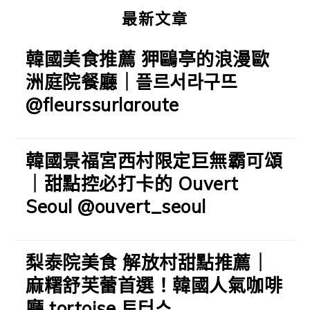
最新文章
韓國美食推薦 狎鷗亭的浪漫歐
洲庭院餐廳｜플르서라구뜨
@fleurssurlaroute
韓國景福宮西村限定巨無霸可頌
｜甜點控必打卡的 Ouvert
Seoul @ouvert_seoul
梨泰院美食 解放村甜點推薦｜
麻糬舒芙蕾首選！韓國人氣咖啡
廳 tortoise 토터스